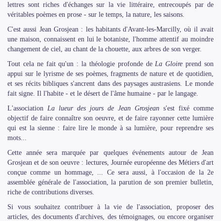
lettres sont riches d'échanges sur la vie littéraire, entrecoupés par de
véritables poèmes en prose - sur le temps, la nature, les saisons.
C'est aussi Jean Grosjean : les habitants d'Avant-les-Marcilly, où il avait
une maison, connaissent en lui le botaniste, l'homme attentif au moindre
changement de ciel, au chant de la chouette, aux arbres de son verger.
Tout cela ne fait qu'un : la théologie profonde de
La Gloire
prend son
appui sur le lyrisme de ses poèmes, fragments de nature et de quotidien,
et ses récits bibliques s'ancrent dans des paysages austrasiens. Le monde
fait signe. Il l'habite - et le désert de l'âme humaine - par le langage.
L'association
La lueur des jours de Jean Grosjean
s'est fixé comme
objectif de faire connaître son oeuvre, et de faire rayonner cette lumière
qui est la sienne : faire lire le monde à sa lumière, pour reprendre ses
mots...
Cette année sera marquée par quelques événements autour de Jean
Grosjean et de son oeuvre : lectures, Journée européenne des Métiers d'art
conçue comme un hommage, ... Ce sera aussi, à l'occasion de la 2e
assemblée générale de l'association, la parution de son premier bulletin,
riche de contributions diverses.
Si vous souhaitez contribuer à la vie de l'association, proposer des
articles, des documents d'archives, des témoignages, ou encore organiser