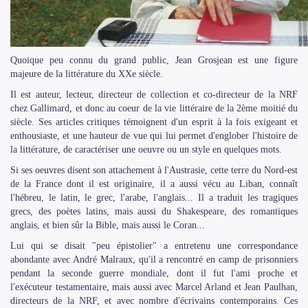
Quoique peu connu du grand public, Jean Grosjean est une figure
majeure de la littérature du XXe siècle.
Il est auteur, lecteur, directeur de collection et co-directeur de la NRF
chez Gallimard, et donc au coeur de la vie littéraire de la 2ème moitié du
siècle. Ses articles critiques témoignent d'un esprit à la fois exigeant et
enthousiaste, et une hauteur de vue qui lui permet d'englober l'histoire de
la littérature, de caractériser une oeuvre ou un style en quelques mots.
Si ses oeuvres disent son attachement à l'Austrasie, cette terre du Nord-est
de la France dont il est originaire, il a aussi vécu au Liban, connaît
l'hébreu, le latin, le grec, l'arabe, l'anglais... Il a traduit les tragiques
grecs, des poètes latins, mais aussi du Shakespeare, des romantiques
anglais, et bien sûr la Bible, mais aussi le Coran...
Lui qui se disait "peu épistolier" a entretenu une correspondance
abondante avec André Malraux, qu'il a rencontré en camp de prisonniers
pendant la seconde guerre mondiale, dont il fut l'ami proche et
l'exécuteur testamentaire, mais aussi avec Marcel Arland et Jean Paulhan,
directeurs de la NRF, et avec nombre d'écrivains contemporains. Ces